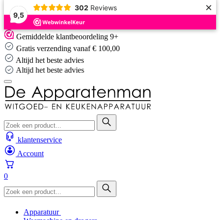
×
302
Reviews
9,5
Skip
Gemiddelde klantbeoordeling 9+
to
Gratis verzending vanaf € 100,00
content
Altijd het beste advies
Altijd het beste advies
klantenservice
Account
0
Apparatuur