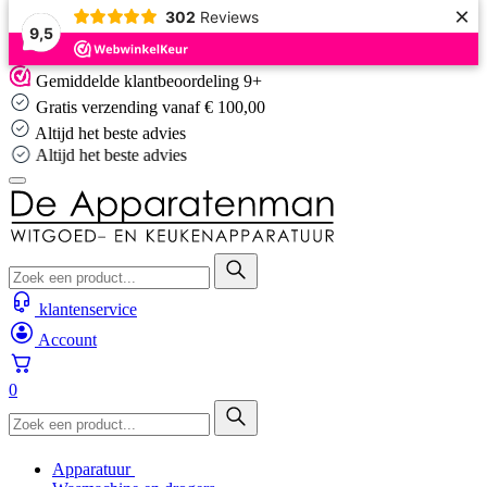
×
302
Reviews
9,5
Skip
Gemiddelde klantbeoordeling 9+
to
Gratis verzending vanaf € 100,00
content
Altijd het beste advies
Altijd het beste advies
klantenservice
Account
0
Apparatuur