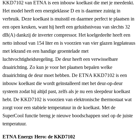
KKD7102 van ETNA is een inbouw koelkast die met je meedenkt.
Het model heeft een energieklasse D en is daarmee zuinig in
verbruik. Deze koelkast is muisstil en daarmee perfect te plaatsen in
een open keuken, want hij heeft een geluidsniveau van slechts 32
dB(A) dankzij de inverter compressor. Het koelgedeelte heeft een
netto inhoud van 154 liter en is voorzien van vier glazen legplateaus
met lekrand en een handige groentelade met
luchtvochtigheidsregeling. De deur heeft een verwisselbare
draairichting. Zo kun je voor het plaatsen bepalen welke
draairichting de deur moet hebben. De ETNA KKD7102 is een
inbouw koelkast die wordt geïnstalleerd met het deur-op-deur
systeem zodat hij altijd past, zelfs als je nu een sleepdeur koelkast
hebt. De KKD7102 is voorzien van elektronische thermostaat wat
zorgt voor een stabiele temperatuur in de koelkast. Met de
SuperCool functie breng je nieuwe boodschappen snel op de juiste
temperatuur.
ETNA Energy Hero: de KKD7102