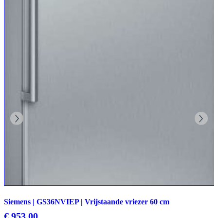
Siemens | GS36NVIEP | Vrijstaande vriezer 60 cm
€
953,00