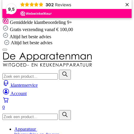
×
302
Reviews
9,5
Skip
Gemiddelde klantbeoordeling 9+
to
Gratis verzending vanaf € 100,00
content
Altijd het beste advies
Altijd het beste advies
klantenservice
Account
0
Apparatuur