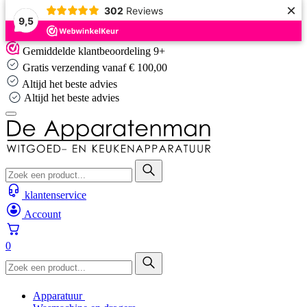
×
302
Reviews
9,5
Skip
Gemiddelde klantbeoordeling 9+
to
Gratis verzending vanaf € 100,00
content
Altijd het beste advies
Altijd het beste advies
klantenservice
Account
0
Apparatuur