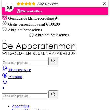
×
302
Reviews
9,5
Skip
Gemiddelde klantbeoordeling 9+
to
Gratis verzending vanaf € 100,00
content
Altijd het beste advies
Altijd het beste advies
klantenservice
Account
0
Apparatuur