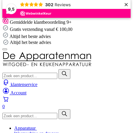
×
302
Reviews
9,5
Skip
Gemiddelde klantbeoordeling 9+
to
Gratis verzending vanaf € 100,00
content
Altijd het beste advies
Altijd het beste advies
klantenservice
Account
0
Apparatuur