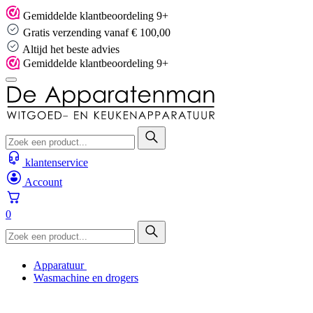
Skip
Gemiddelde klantbeoordeling 9+
to
Gratis verzending vanaf € 100,00
content
Altijd het beste advies
Gemiddelde klantbeoordeling 9+
klantenservice
Account
0
Apparatuur
Wasmachine en drogers