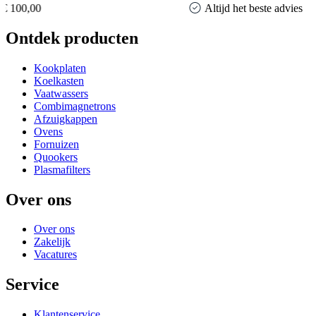
Altijd het beste advies
Ontdek producten
Kookplaten
Koelkasten
Vaatwassers
Combimagnetrons
Afzuigkappen
Ovens
Fornuizen
Quookers
Plasmafilters
Over ons
Over ons
Zakelijk
Vacatures
Service
Klantenservice