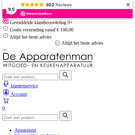
×
302
Reviews
9,5
Skip
Gemiddelde klantbeoordeling 9+
to
Gratis verzending vanaf € 100,00
content
Altijd het beste advies
Altijd het beste advies
klantenservice
Account
0
Apparatuur