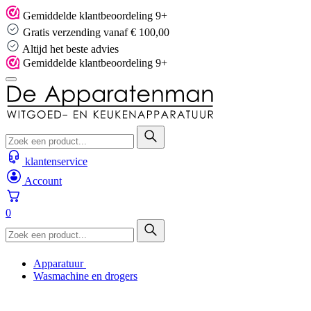
Skip
Gemiddelde klantbeoordeling 9+
to
Gratis verzending vanaf € 100,00
content
Altijd het beste advies
Gemiddelde klantbeoordeling 9+
klantenservice
Account
0
Apparatuur
Wasmachine en drogers