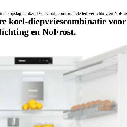
male opslag dankzij DynaCool, comfortabele led-verlichting en NoFros
e koel-diepvriescombinatie voor
ichting en NoFrost.