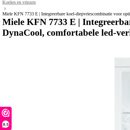
Koelen en vriezen
Miele KFN 7733 E | Integreerbare koel-diepvriescombinatie voor opti
Miele KFN 7733 E | Integreerbar
DynaCool, comfortabele led-verl
9,5