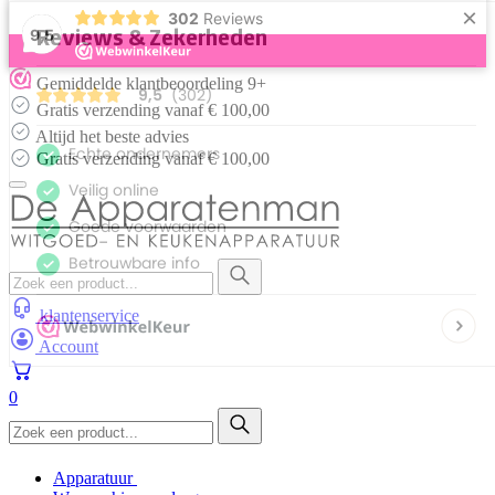
×
302
Reviews
9,5
Skip
Gemiddelde klantbeoordeling 9+
to
Gratis verzending vanaf € 100,00
content
Altijd het beste advies
Gratis verzending vanaf € 100,00
klantenservice
Account
0
Apparatuur