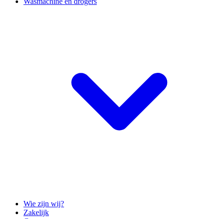
Wasmachine en drogers
Wie zijn wij?
Zakelijk