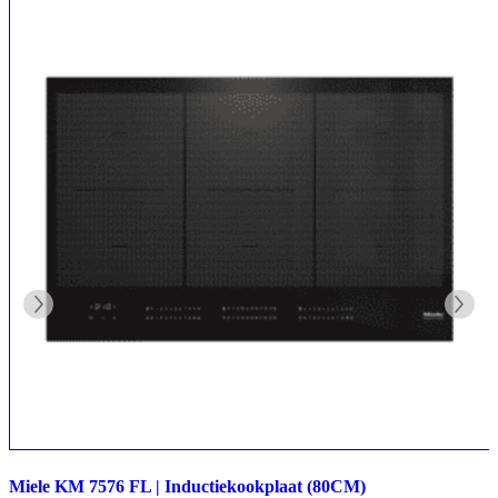
Miele KM 7576 FL | Inductiekookplaat (80CM)