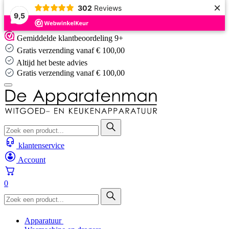
×
302
Reviews
9,5
Skip
Gemiddelde klantbeoordeling 9+
to
Gratis verzending vanaf € 100,00
content
Altijd het beste advies
Altijd het beste advies
klantenservice
Account
0
Apparatuur