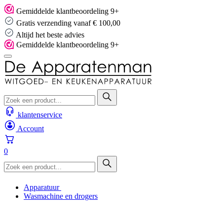
Skip
Gemiddelde klantbeoordeling 9+
to
Gratis verzending vanaf € 100,00
content
Altijd het beste advies
Gemiddelde klantbeoordeling 9+
klantenservice
Account
0
Apparatuur
Wasmachine en drogers