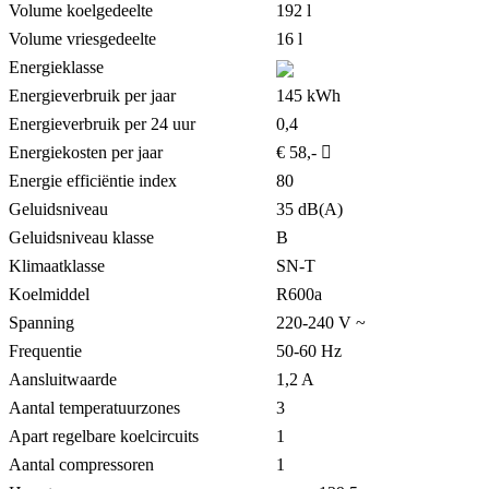
Volume koelgedeelte
192 l
Volume vriesgedeelte
16 l
Energieklasse
Energieverbruik per jaar
145 kWh
Energieverbruik per 24 uur
0,4
Energiekosten per jaar
€ 58,-
Energie efficiëntie index
80
Geluidsniveau
35 dB(A)
Geluidsniveau klasse
B
Klimaatklasse
SN-T
Koelmiddel
R600a
Spanning
220-240 V ~
Frequentie
50-60 Hz
Aansluitwaarde
1,2 A
Aantal temperatuurzones
3
Apart regelbare koelcircuits
1
Aantal compressoren
1