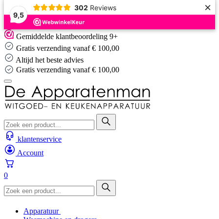
×
302
Reviews
9,5
Skip
Gemiddelde klantbeoordeling 9+
to
Gratis verzending vanaf € 100,00
content
Altijd het beste advies
Altijd het beste advies
…
klantenservice
Account
0
Apparatuur