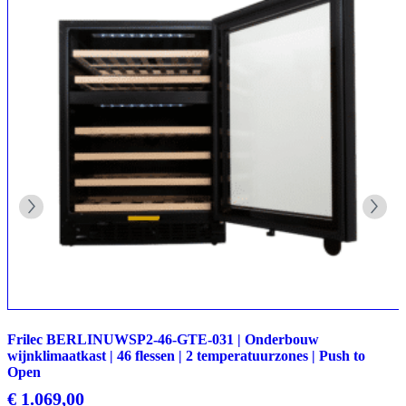
Frilec BERLINUWSP2-46-GTE-031 | Onderbouw
wijnklimaatkast | 46 flessen | 2 temperatuurzones | Push to
Open
€
1.069,00