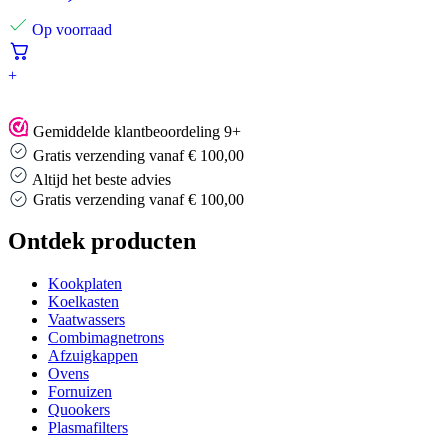
Op voorraad
+
Gemiddelde klantbeoordeling 9+
Gratis verzending vanaf € 100,00
Altijd het beste advies
Altijd het beste advies
…
Ontdek producten
Kookplaten
Koelkasten
Vaatwassers
Combimagnetrons
Afzuigkappen
Ovens
Fornuizen
Quookers
Plasmafilters