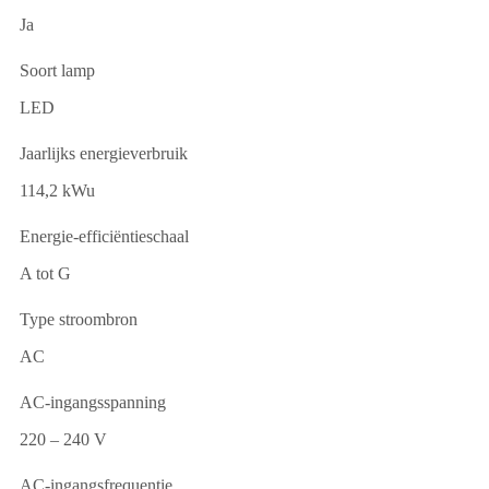
Ja
Soort lamp
LED
Jaarlijks energieverbruik
114,2 kWu
Energie-efficiëntieschaal
A tot G
Type stroombron
AC
AC-ingangsspanning
220 – 240 V
AC-ingangsfrequentie