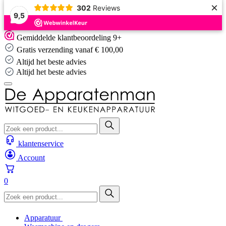
×
302
Reviews
9,5
Skip
Gemiddelde klantbeoordeling 9+
to
Gratis verzending vanaf € 100,00
content
Altijd het beste advies
Altijd het beste advies
klantenservice
Account
0
Apparatuur