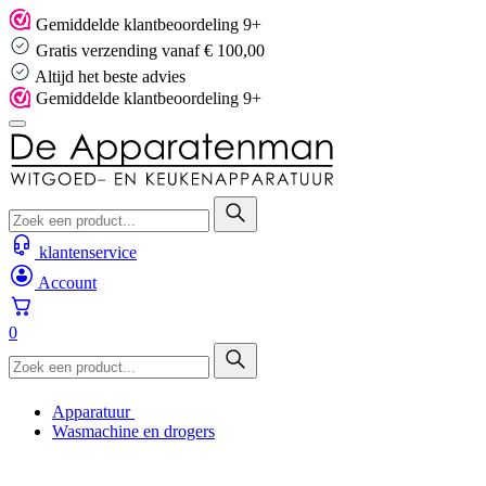
Skip
Gemiddelde klantbeoordeling 9+
to
Gratis verzending vanaf € 100,00
content
Altijd het beste advies
Gemiddelde klantbeoordeling 9+
klantenservice
Account
0
Apparatuur
Wasmachine en drogers