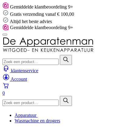
Skip
Gemiddelde klantbeoordeling 9+
to
Gratis verzending vanaf € 100,00
content
Altijd het beste advies
Gemiddelde klantbeoordeling 9+
klantenservice
Account
0
Apparatuur
Wasmachine en drogers