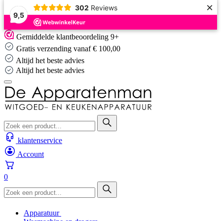
×
302
Reviews
9,5
Skip
Gemiddelde klantbeoordeling 9+
to
Gratis verzending vanaf € 100,00
content
Altijd het beste advies
Altijd het beste advies
klantenservice
Account
0
Apparatuur