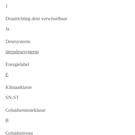
1
Draairichting deur verwisselbaar
Ja
Deursysteem
sleepdeursysteem
Energielabel
E
Klimaatklasse
SN-ST
Geluidsemissieklasse
B
Geluidsniveau