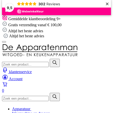
×
302
Reviews
9,5
Skip
Gemiddelde klantbeoordeling 9+
to
Gratis verzending vanaf € 100,00
content
Altijd het beste advies
Altijd het beste advies
klantenservice
Account
0
Apparatuur