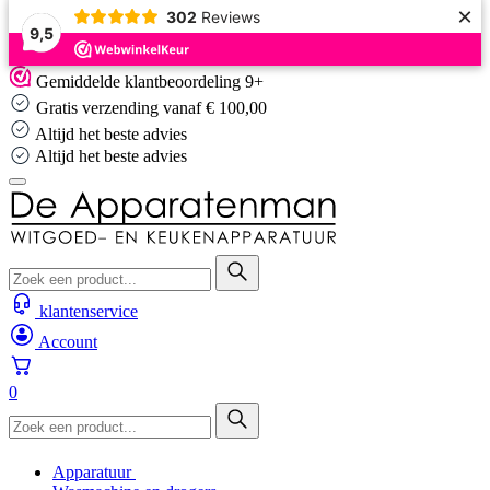
×
302
Reviews
9,5
Skip
Gemiddelde klantbeoordeling 9+
to
Gratis verzending vanaf € 100,00
content
Altijd het beste advies
Altijd het beste advies
klantenservice
Account
0
Apparatuur