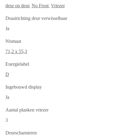
deur op deur
,
No Frost
,
Vriezer
Draairichting deur verwisselbaar
Ja
Nismaat
71,2 x 55,3
Energielabel
D
Ingebouwd display
Ja
Aantal planken vriezer
3
Deurscharnieren