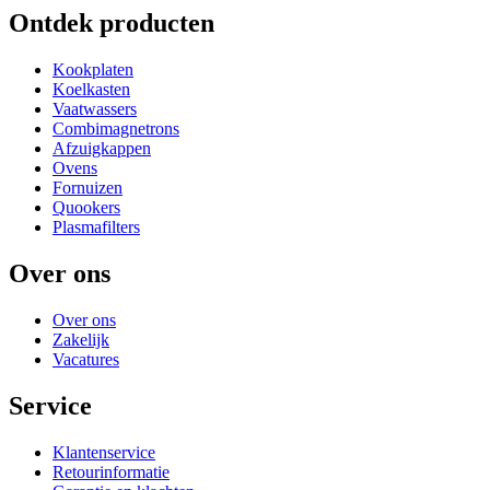
Ontdek producten
Kookplaten
Koelkasten
Vaatwassers
Combimagnetrons
Afzuigkappen
Ovens
Fornuizen
Quookers
Plasmafilters
Over ons
Over ons
Zakelijk
Vacatures
Service
Klantenservice
Retourinformatie