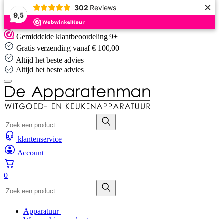
×
302
Reviews
9,5
Skip
Gemiddelde klantbeoordeling 9+
to
Gratis verzending vanaf € 100,00
content
Altijd het beste advies
Altijd het beste advies
klantenservice
Account
0
Apparatuur