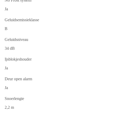
No Frost system
Ja
Geluidsemissieklasse
B
Geluidsniveau
34 dB
Ijsblokjeshouder
Ja
Deur open alarm
Ja
Snoerlengte
2,2 m