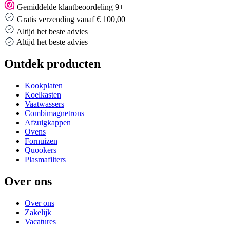
Gemiddelde klantbeoordeling 9+
Gratis verzending vanaf € 100,00
Altijd het beste advies
Altijd het beste advies
Ontdek producten
Kookplaten
Koelkasten
Vaatwassers
Combimagnetrons
Afzuigkappen
Ovens
Fornuizen
Quookers
Plasmafilters
Over ons
Over ons
Zakelijk
Vacatures