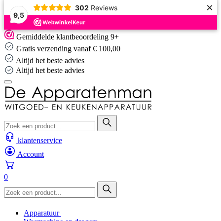
×
302
Reviews
9,5
Skip
Gemiddelde klantbeoordeling 9+
to
Gratis verzending vanaf € 100,00
content
Altijd het beste advies
Altijd het beste advies
klantenservice
Account
0
Apparatuur