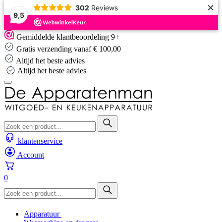
×
302
Reviews
9,5
Skip
Gemiddelde klantbeoordeling 9+
to
Gratis verzending vanaf € 100,00
content
Altijd het beste advies
Altijd het beste advies
klantenservice
Account
0
Apparatuur