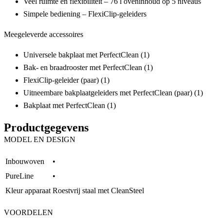
Veel ruimte en flexibiliteit –
76 l oveninhoud
op 5 niveaus
Simpele bediening –
FlexiClip-geleiders
Meegeleverde accessoires
Universele bakplaat met PerfectClean (1)
Bak- en braadrooster met PerfectClean (1)
FlexiClip-geleider (paar) (1)
Uitneembare bakplaatgeleiders met PerfectClean (paar) (1)
Bakplaat met PerfectClean (1)
Productgegevens
MODEL EN DESIGN
Inbouwoven
•
PureLine
•
Kleur apparaat
Roestvrij staal met CleanSteel
VOORDELEN