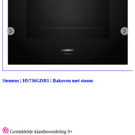
Siemens | HS736GDB1 | Bakoven met stoom
Gemiddelde klantbeoordeling 9+