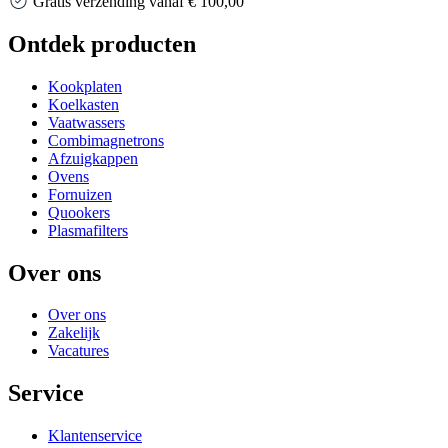
Gratis verzending vanaf € 100,00
Ontdek producten
Kookplaten
Koelkasten
Vaatwassers
Combimagnetrons
Afzuigkappen
Ovens
Fornuizen
Quookers
Plasmafilters
Over ons
Over ons
Zakelijk
Vacatures
Service
Klantenservice