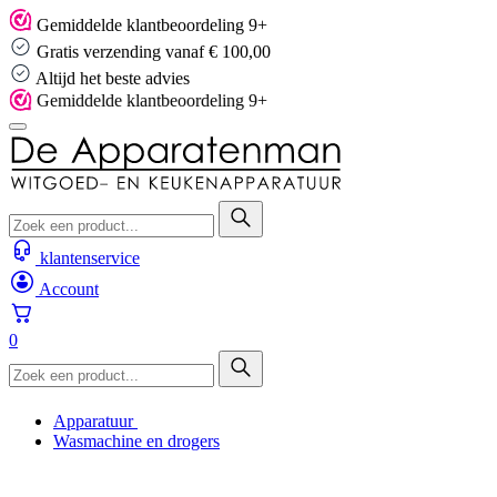
Skip
Gemiddelde klantbeoordeling 9+
to
Gratis verzending vanaf € 100,00
content
Altijd het beste advies
Gemiddelde klantbeoordeling 9+
klantenservice
Account
0
Apparatuur
Wasmachine en drogers