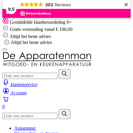
×
302
Reviews
9,5
Skip
Gemiddelde klantbeoordeling 9+
to
Gratis verzending vanaf € 100,00
content
Altijd het beste advies
Altijd het beste advies
klantenservice
Account
0
Apparatuur