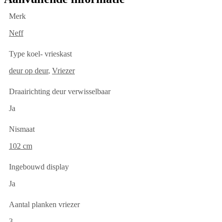
Merk
Neff
Type koel- vrieskast
deur op deur
,
Vriezer
Draairichting deur verwisselbaar
Ja
Nismaat
102 cm
Ingebouwd display
Ja
Aantal planken vriezer
3