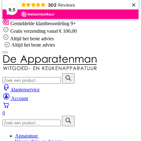
×
302
Reviews
9,5
Skip
Gemiddelde klantbeoordeling 9+
to
Gratis verzending vanaf € 100,00
content
Altijd het beste advies
Altijd het beste advies
klantenservice
Account
0
Apparatuur