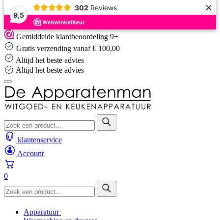
×
302
Reviews
9,5
Skip
Gemiddelde klantbeoordeling 9+
to
Gratis verzending vanaf € 100,00
content
Altijd het beste advies
Altijd het beste advies
klantenservice
Account
0
Apparatuur