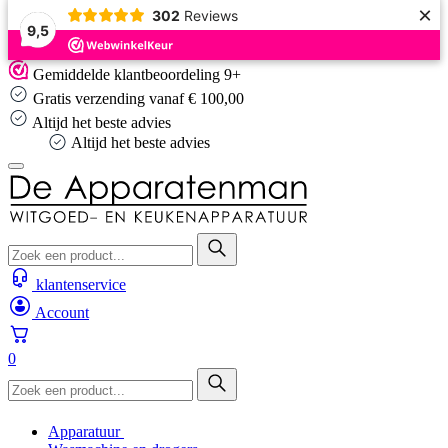
×
302
Reviews
9,5
Skip
Gemiddelde klantbeoordeling 9+
to
Gratis verzending vanaf € 100,00
content
Altijd het beste advies
Altijd het beste advies
klantenservice
Account
0
Apparatuur