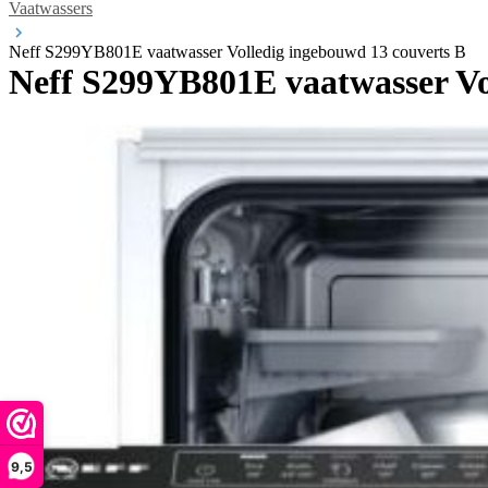
Vaatwassers
Neff S299YB801E vaatwasser Volledig ingebouwd 13 couverts B
Neff S299YB801E vaatwasser Vo
9,5