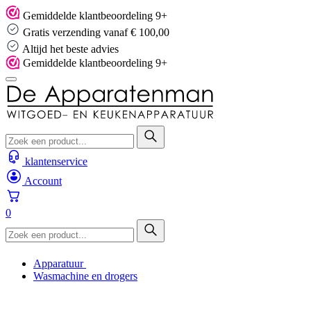
Skip
Gemiddelde klantbeoordeling 9+
to
Gratis verzending vanaf € 100,00
content
Altijd het beste advies
Gemiddelde klantbeoordeling 9+
klantenservice
Account
0
Apparatuur
Wasmachine en drogers