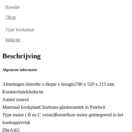
Breedte
78cm
Type kookplaat
Inductie
Beschrijving
Algemene informatie
Afmetingen (breedte x diepte x hoogte)
780 x 520 x 215 mm
Kooktechniek
Inductie
Aantal zones
4
Materiaal kookplaat
Cleartrans-glaskeramiek in Parelwit
Type motor ( B en C versie)
Borstelloze motor geïntegreerd in het
kookoppervlak
Db(A)
63