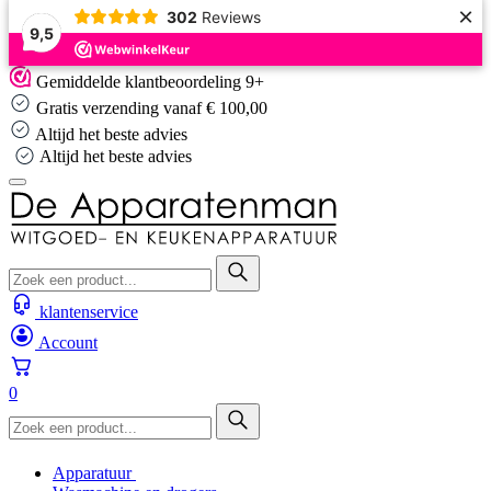
×
302
Reviews
9,5
Skip
Gemiddelde klantbeoordeling 9+
to
Gratis verzending vanaf € 100,00
content
Altijd het beste advies
Altijd het beste advies
klantenservice
Account
0
Apparatuur