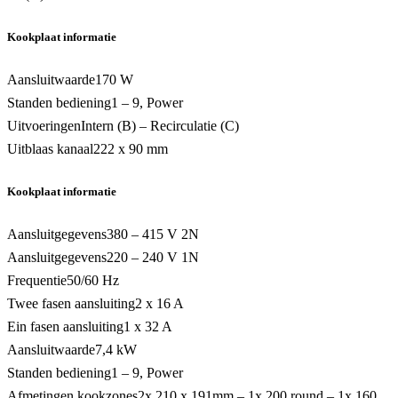
Kookplaat informatie
Aansluitwaarde
170 W
Standen bediening
1 – 9, Power
Uitvoeringen
Intern (B) – Recirculatie (C)
Uitblaas kanaal
222 x 90 mm
Kookplaat informatie
Aansluitgegevens
380 – 415 V 2N
Aansluitgegevens
220 – 240 V 1N
Frequentie
50/60 Hz
Twee fasen aansluiting
2 x 16 A
Ein fasen aansluiting
1 x 32 A
Aansluitwaarde
7,4 kW
Standen bediening
1 – 9, Power
Afmetingen kookzones
2x 210 x 191mm – 1x 200 round – 1x 160