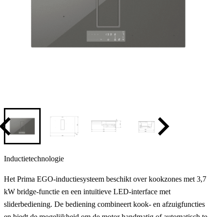
Inductietechnologie
Het Prima EGO-inductiesysteem beschikt over kookzones met 3,7
kW bridge-functie en een intuïtieve LED-interface met
sliderbediening. De bediening combineert kook- en afzuigfuncties
en biedt de mogelijkheid om de motor handmatig of automatisch te