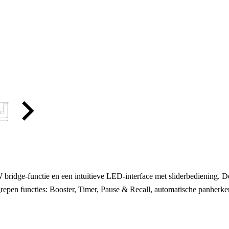
idge-functie en een intuïtieve LED-interface met sliderbediening. De
epen functies: Booster, Timer, Pause & Recall, automatische panherkenni
.