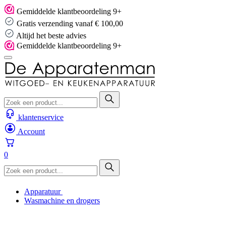
Skip
Gemiddelde klantbeoordeling 9+
to
Gratis verzending vanaf € 100,00
content
Altijd het beste advies
Gemiddelde klantbeoordeling 9+
klantenservice
Account
0
Apparatuur
Wasmachine en drogers