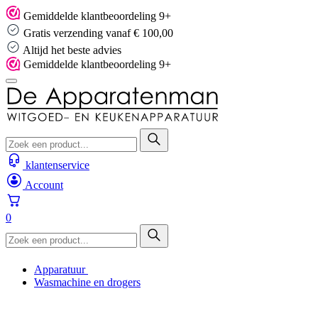
Skip
Gemiddelde klantbeoordeling 9+
to
Gratis verzending vanaf € 100,00
content
Altijd het beste advies
Gemiddelde klantbeoordeling 9+
klantenservice
Account
0
Apparatuur
Wasmachine en drogers