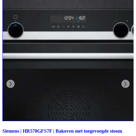
Siemens | HR578GFS7F | Bakoven met toegevoegde stoom