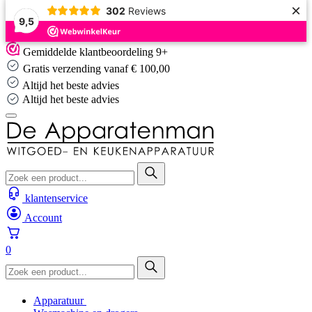
×
302
Reviews
9,5
Skip
Gemiddelde klantbeoordeling 9+
to
Gratis verzending vanaf € 100,00
content
Altijd het beste advies
Altijd het beste advies
klantenservice
Account
0
Apparatuur