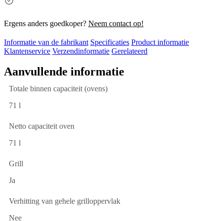
Ergens anders goedkoper?
Neem contact op!
Informatie van de fabrikant
Specificaties
Product informatie
Klantenservice
Verzendinformatie
Gerelateerd
Aanvullende informatie
Totale binnen capaciteit (ovens)
71 l
Netto capaciteit oven
71 l
Grill
Ja
Verhitting van gehele grilloppervlak
Nee