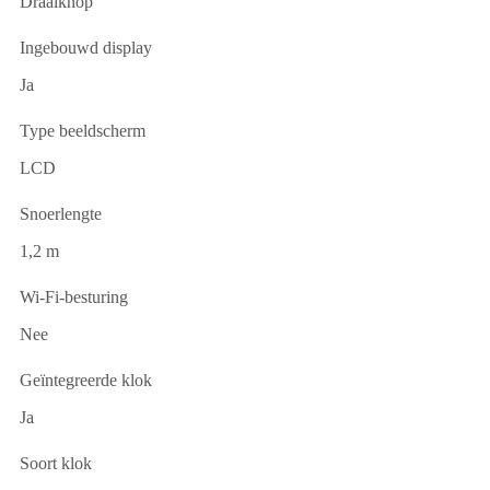
Draaiknop
Ingebouwd display
Ja
Type beeldscherm
LCD
Snoerlengte
1,2 m
Wi-Fi-besturing
Nee
Geïntegreerde klok
Ja
Soort klok