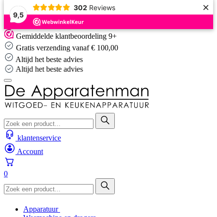
×
302
Reviews
9,5
Skip
Gemiddelde klantbeoordeling 9+
to
Gratis verzending vanaf € 100,00
content
Altijd het beste advies
Altijd het beste advies
klantenservice
Account
0
Apparatuur