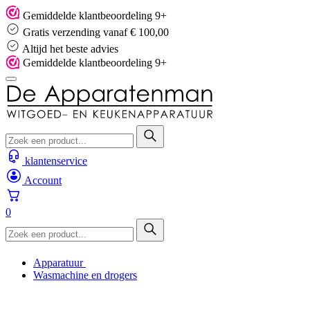
Skip
Gemiddelde klantbeoordeling 9+
to
Gratis verzending vanaf € 100,00
content
Altijd het beste advies
Gemiddelde klantbeoordeling 9+
klantenservice
Account
0
Apparatuur
Wasmachine en drogers