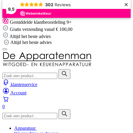
×
302
Reviews
9,5
Skip
Gemiddelde klantbeoordeling 9+
to
Gratis verzending vanaf € 100,00
content
Altijd het beste advies
Altijd het beste advies
klantenservice
Account
0
Apparatuur