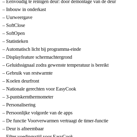
– Eenvoudig te reinigen deur: door demontage van de deur
– Inbouw in onderkast
– Uurweergave
– SoftClose
– SoftOpen
– Statistieken
– Automatisch licht bij programma-einde
– Displayfeature schermachtergrond
– Geluidssignaal zodra gewenste temperatuur is bereikt
– Gebruik van restwarmte
– Koelen deurfront
– Nationale gerechten voor EasyCook
– 3-puntskernthermometer
– Personalisering
– Persoonlijke volgorde van de apps
– De functie Voorverwarmen vertraagt de timer-functie
– Deur is afneembaar
– Filter voedingsstijl voor EasyCook