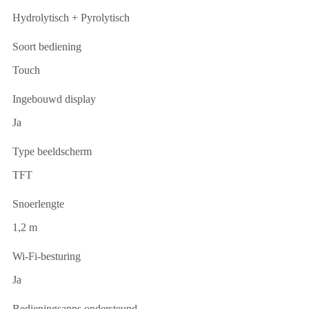
Hydrolytisch + Pyrolytisch
Soort bediening
Touch
Ingebouwd display
Ja
Type beeldscherm
TFT
Snoerlengte
1,2 m
Wi-Fi-besturing
Ja
Bedieningsapps ondersteund