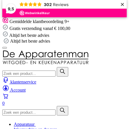
×
302
Reviews
9,5
Skip
Gemiddelde klantbeoordeling 9+
to
Gratis verzending vanaf € 100,00
content
Altijd het beste advies
Altijd het beste advies
klantenservice
Account
0
Apparatuur