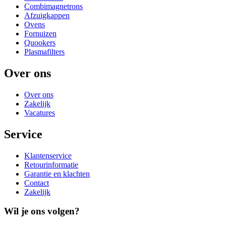
Combimagnetrons
Afzuigkappen
Ovens
Fornuizen
Quookers
Plasmafilters
Over ons
Over ons
Zakelijk
Vacatures
Service
Klantenservice
Retourinformatie
Garantie en klachten
Contact
Zakelijk
Wil je ons volgen?