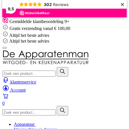
×
302
Reviews
9,5
Skip
Gemiddelde klantbeoordeling 9+
to
Gratis verzending vanaf € 100,00
content
Altijd het beste advies
Altijd het beste advies
klantenservice
Account
0
Apparatuur