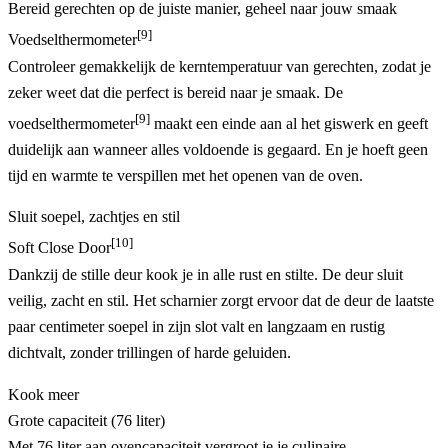
Bereid gerechten op de juiste manier, geheel naar jouw smaak
[9]
Voedselthermometer
Controleer gemakkelijk de kerntemperatuur van gerechten, zodat je
zeker weet dat die perfect is bereid naar je smaak. De
[9]
voedselthermometer
maakt een einde aan al het giswerk en geeft
duidelijk aan wanneer alles voldoende is gegaard. En je hoeft geen
tijd en warmte te verspillen met het openen van de oven.
Sluit soepel, zachtjes en stil
[10]
Soft Close Door
Dankzij de stille deur kook je in alle rust en stilte. De deur sluit
veilig, zacht en stil. Het scharnier zorgt ervoor dat de deur de laatste
paar centimeter soepel in zijn slot valt en langzaam en rustig
dichtvalt, zonder trillingen of harde geluiden.
Kook meer
Grote capaciteit (76 liter)
Met 76 liter aan ovencapaciteit vergroot je je culinaire