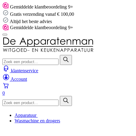
Skip
Gemiddelde klantbeoordeling 9+
to
Gratis verzending vanaf € 100,00
content
Altijd het beste advies
Gemiddelde klantbeoordeling 9+
klantenservice
Account
0
Apparatuur
Wasmachine en drogers