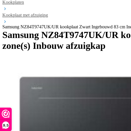
Kookplaten
Kookplaat met afzuiging
Samsung NZ84T9747UK/UR kookplaat Zwart Ingebouwd 83 cm Induc
Samsung NZ84T9747UK/UR kookp
zone(s) Inbouw afzuigkap
9,5