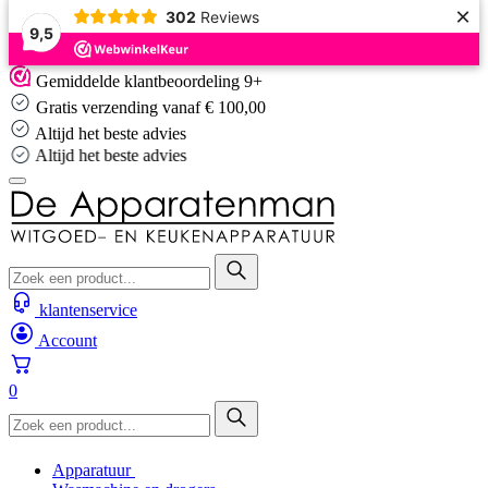
×
302
Reviews
9,5
Skip
Gemiddelde klantbeoordeling 9+
to
Gratis verzending vanaf € 100,00
content
Altijd het beste advies
Altijd het beste advies
klantenservice
Account
0
Apparatuur