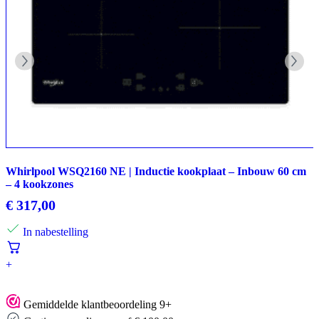
Whirlpool WSQ2160 NE | Inductie kookplaat – Inbouw 60 cm
– 4 kookzones
€
317,00
In nabestelling
+
Gemiddelde klantbeoordeling 9+