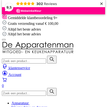
×
302
Reviews
9,5
Skip
Gemiddelde klantbeoordeling 9+
to
Gratis verzending vanaf € 100,00
content
Altijd het beste advies
Altijd het beste advies
klantenservice
Account
0
Apparatuur