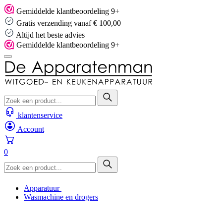
Skip
Gemiddelde klantbeoordeling 9+
to
Gratis verzending vanaf € 100,00
content
Altijd het beste advies
Gemiddelde klantbeoordeling 9+
klantenservice
Account
0
Apparatuur
Wasmachine en drogers