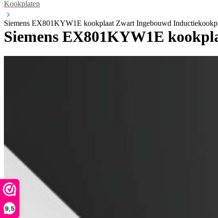
Kookplaten
Siemens EX801KYW1E kookplaat Zwart Ingebouwd Inductiekookpla
Siemens EX801KYW1E kookplaat
9,5