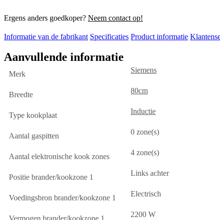
Ergens anders goedkoper?
Neem contact op!
Informatie van de fabrikant
Specificaties
Product informatie
Klantense
Aanvullende informatie
Siemens
Merk
80cm
Breedte
Inductie
Type kookplaat
0 zone(s)
Aantal gaspitten
4 zone(s)
Aantal elektronische kook zones
Links achter
Positie brander/kookzone 1
Electrisch
Voedingsbron brander/kookzone 1
2200 W
Vermogen brander/kookzone 1