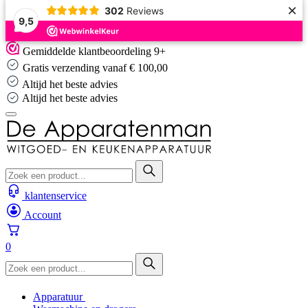
×
302
Reviews
9,5
Skip
Gemiddelde klantbeoordeling 9+
to
Gratis verzending vanaf € 100,00
content
Altijd het beste advies
Altijd het beste advies
klantenservice
Account
0
Apparatuur