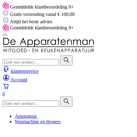
Skip
Gemiddelde klantbeoordeling 9+
to
Gratis verzending vanaf € 100,00
content
Altijd het beste advies
Gemiddelde klantbeoordeling 9+
klantenservice
Account
0
Apparatuur
Wasmachine en drogers