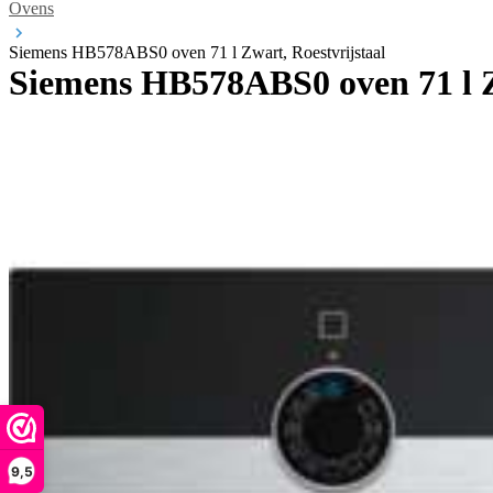
Ovens
Siemens HB578ABS0 oven 71 l Zwart, Roestvrijstaal
Siemens HB578ABS0 oven 71 l Z
9,5