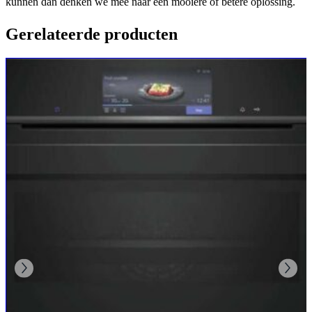
kunnen dan denken we mee naar een mooiere of betere oplossing.
Gerelateerde producten