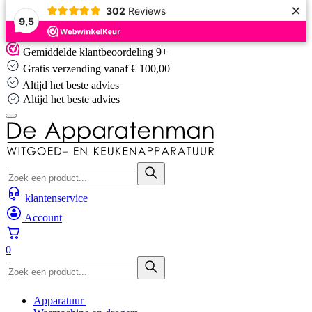
×
302
Reviews
9,5
Skip
Gemiddelde klantbeoordeling 9+
to
Gratis verzending vanaf € 100,00
content
Altijd het beste advies
Altijd het beste advies
klantenservice
Account
0
Apparatuur