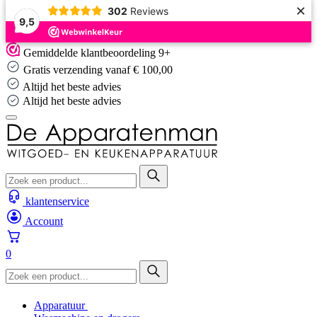
×
302
Reviews
9,5
Skip
Gemiddelde klantbeoordeling 9+
to
Gratis verzending vanaf € 100,00
content
Altijd het beste advies
Altijd het beste advies
klantenservice
Account
0
Apparatuur