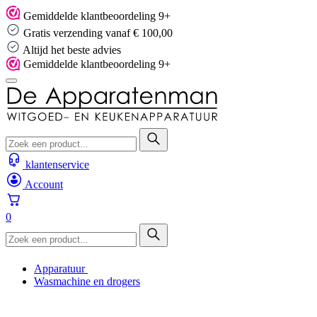
Skip
Gemiddelde klantbeoordeling 9+
to
Gratis verzending vanaf € 100,00
content
Altijd het beste advies
Gemiddelde klantbeoordeling 9+
klantenservice
Account
0
Apparatuur
Wasmachine en drogers