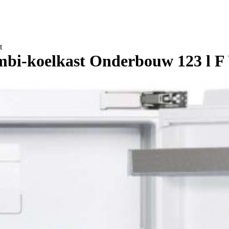
t
i-koelkast Onderbouw 123 l F