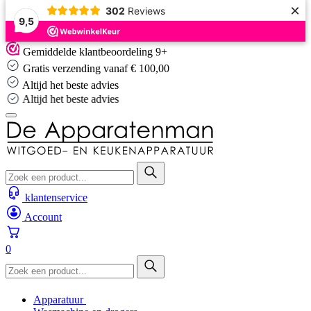
×
302
Reviews
9,5
Skip
Gemiddelde klantbeoordeling 9+
to
Gratis verzending vanaf € 100,00
content
Altijd het beste advies
Altijd het beste advies
klantenservice
Account
0
Apparatuur