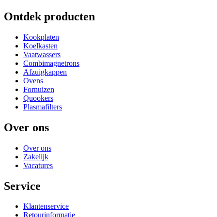
Ontdek producten
Kookplaten
Koelkasten
Vaatwassers
Combimagnetrons
Afzuigkappen
Ovens
Fornuizen
Quookers
Plasmafilters
Over ons
Over ons
Zakelijk
Vacatures
Service
Klantenservice
Retourinformatie