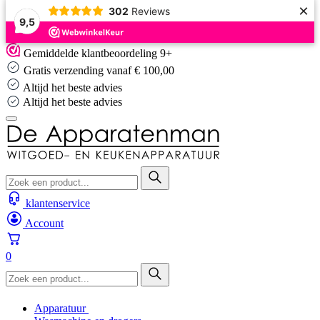
×
302
Reviews
9,5
Skip
Gemiddelde klantbeoordeling 9+
to
Gratis verzending vanaf € 100,00
content
Altijd het beste advies
Altijd het beste advies
klantenservice
Account
0
Apparatuur