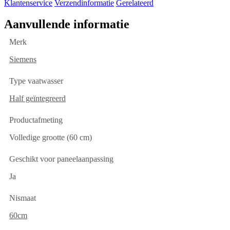
Klantenservice
Verzendinformatie
Gerelateerd
Aanvullende informatie
Merk
Siemens
Type vaatwasser
Half geïntegreerd
Productafmeting
Volledige grootte (60 cm)
Geschikt voor paneelaanpassing
Ja
Nismaat
60cm