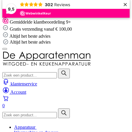
×
302
Reviews
9,5
Skip
Gemiddelde klantbeoordeling 9+
to
Gratis verzending vanaf € 100,00
content
Altijd het beste advies
Altijd het beste advies
klantenservice
Account
0
Apparatuur